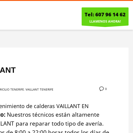
Tel: 607 96 14 62
LLAMENOS AHORA!
LANT
0
ICILIO TENERIFE
,
VAILLANT TENERIFE
tenimiento de calderas VAILLANT EN
to:
Nuestros técnicos están altamente
LANT para reparar todo tipo de avería.
s de 8:00 a 22:00 horas todos los días de