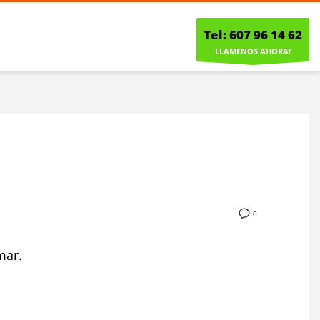
Tel: 607 96 14 62
LLAMENOS AHORA!
0
mar.