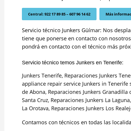
Central: 922 17 89 85 – 607 96 14 62
Más informa
Servicio técnico Junkers Güímar: Nos despla
tiene que ponerse en contacto con nosotros 
pondrá en contacto con el técnico más próxi
Servicio técnico temos Junkers en Tenerife:
Junkers Tenerife
,
Reparaciones Junkers Tene
appliance repair service Junkers in Tenerife
de Abona
,
Reparaciones Junkers Granadilla
Santa Cruz
,
Reparaciones Junkers La Laguna
La Orotava
,
Reparaciones Junkers Los Reale
Contamos con técnicos en todas las localid