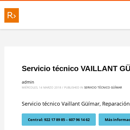
Servicio técnico VAILLANT G
admin
MIÉRCOLES, 14 MARZO 2018
/
PUBLISHED IN
SERVICIO TÉCNICO GÜÍMAR
Servicio técnico Vaillant Güímar, Reparación
Central: 922 17 89 85 – 607 96 14 62
Más informa