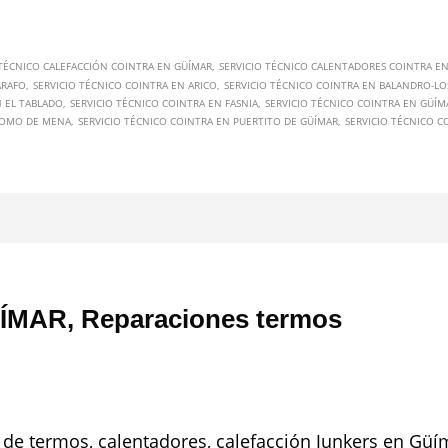
 TÉCNICO CALEFACCIÓN COINTRA EN GÜÍMAR
SERVICIO TÉCNICO CALENTADORES COINTRA E
ARAFO
SERVICIO TÉCNICO COINTRA EN ARICO
SERVICIO TÉCNICO COINTRA EN BALANDRO-LO
N EL TABLADO
SERVICIO TÉCNICO COINTRA EN FASNIA
SERVICIO TÉCNICO COINTRA EN GÜÍM
 LOMO DE MENA
SERVICIO TÉCNICO COINTRA EN PUERTITO DE GÜÍMAR
SERVICIO TÉCNICO C
ÍMAR, Reparaciones termos
 de termos, calentadores, calefacción Junkers en Güí