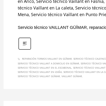
en Arico, Servicio técnico Vaillant en Fasnia,
técnico Vaillant en La caleta, Servicio técnic
Mena, Servicio técnico Vaillant en Punto Priet
Servicio técnico VAILLANT GÜÍMAR, repara
REPARACIÓN TERMOS VAILLANT EN GÜÍMAR
SERVICIO TÉCNICO CALEFAC
SERVICIO TÉCNICO VAILLANT A DOMICILIO EN GÜÍMAR
SERVICIO TÉCNICO VA
SERVICIO TÉCNICO VAILLANT EN EL ESCABONAL
SERVICIO TÉCNICO VAILLAN
SERVICIO TÉCNICO VAILLANT EN IZAÑA
SERVICIO TÉCNICO VAILLANT EN LA C
SERVICIO TÉCNICO VAILLANT GÜÍMAR
VAILLANT GÜÍMAR