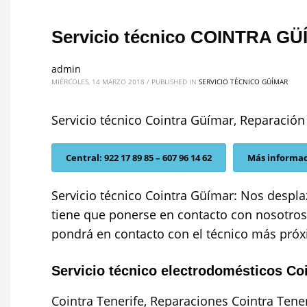
Servicio técnico COINTRA GÜ
admin
MIÉRCOLES, 14 MARZO 2018
/
PUBLISHED IN
SERVICIO TÉCNICO GÜÍMAR
Servicio técnico Cointra Güímar, Reparación
Central: 922 17 89 85 – 607 96 14 62
Más informa
Servicio técnico Cointra Güímar: Nos despla
tiene que ponerse en contacto con nosotros 
pondrá en contacto con el técnico más próxi
Servicio técnico electrodomésticos Coi
Cointra Tenerife
,
Reparaciones Cointra Tener