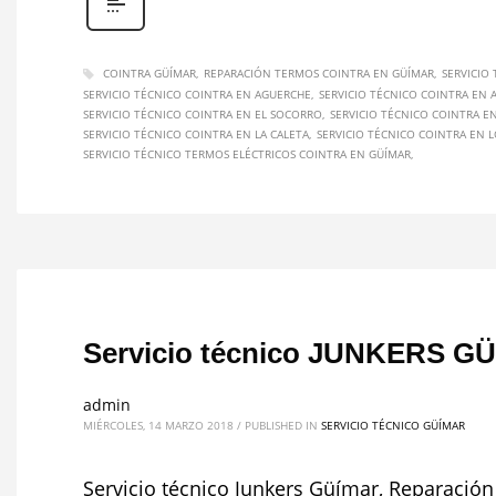
COINTRA GÜÍMAR
REPARACIÓN TERMOS COINTRA EN GÜÍMAR
SERVICIO
SERVICIO TÉCNICO COINTRA EN AGUERCHE
SERVICIO TÉCNICO COINTRA EN 
SERVICIO TÉCNICO COINTRA EN EL SOCORRO
SERVICIO TÉCNICO COINTRA E
SERVICIO TÉCNICO COINTRA EN LA CALETA
SERVICIO TÉCNICO COINTRA EN
SERVICIO TÉCNICO TERMOS ELÉCTRICOS COINTRA EN GÜÍMAR
Servicio técnico JUNKERS GÜ
admin
MIÉRCOLES, 14 MARZO 2018
/
PUBLISHED IN
SERVICIO TÉCNICO GÜÍMAR
Servicio técnico Junkers Güímar, Reparación